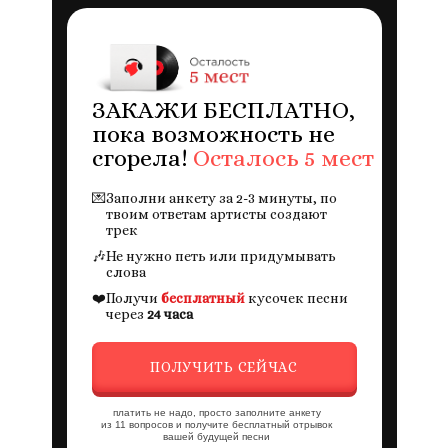
ЗАКАЖИ БЕСПЛАТНО,
пока возможность не
сгорела!
Осталось 5 мест
💌
Заполни анкету за 2-3 минуты, по
твоим ответам артисты создают
трек
🎶
Не нужно петь или придумывать
слова
❤️
Получи
бесплатный
кусочек песни
через
24 часа
ПОЛУЧИТЬ СЕЙЧАС
платить не надо, просто заполните анкету
из 11 вопросов и получите бесплатный отрывок
вашей будущей песни