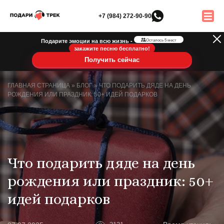
+7 (984) 272-90-90
Подарите эмоции на всю жизнь -
Осталось 5 мест
закажите песню бесплатно!
Получить сейчас
ГЛАВНАЯ СТРАНИЦА
»
БЛОГ
»
ЧТО ПОДАРИТЬ ДЯДЕ НА ДЕНЬ
РОЖДЕНИЯ ИЛИ ПРАЗДНИК: 50+ ИДЕЙ ПОДАРКОВ
Что подарить дяде на день
рождения или праздник: 50+
идей подарков