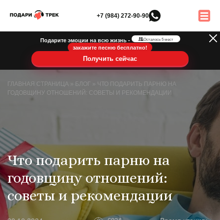
+7 (984) 272-90-90
Подарите эмоции на всю жизнь -
Осталось 5 мест
закажите песню бесплатно!
Получить сейчас
ГЛАВНАЯ СТРАНИЦА
»
БЛОГ
»
ЧТО ПОДАРИТЬ ПАРНЮ НА
ГОДОВЩИНУ ОТНОШЕНИЙ: СОВЕТЫ И РЕКОМЕНДАЦИИ
Что подарить парню на
годовщину отношений:
советы и рекомендации