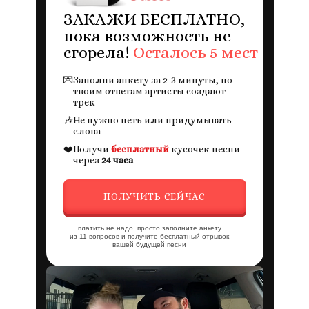
ЗАКАЖИ БЕСПЛАТНО,
пока возможность не
сгорела!
Осталось 5 мест
💌
Заполни анкету за 2-3 минуты, по
твоим ответам артисты создают
трек
🎶
Не нужно петь или придумывать
слова
❤️
Получи
бесплатный
кусочек песни
через
24 часа
ПОЛУЧИТЬ СЕЙЧАС
платить не надо, просто заполните анкету
из 11 вопросов и получите бесплатный отрывок
вашей будущей песни