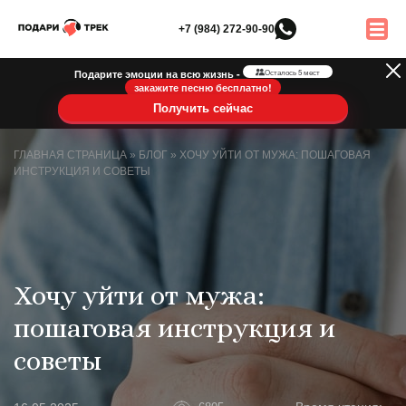
+7 (984) 272-90-90
Подарите эмоции на всю жизнь -
Осталось 5 мест
закажите песню бесплатно!
Получить сейчас
ГЛАВНАЯ СТРАНИЦА
»
БЛОГ
»
ХОЧУ УЙТИ ОТ МУЖА: ПОШАГОВАЯ
ИНСТРУКЦИЯ И СОВЕТЫ
Хочу уйти от мужа:
пошаговая инструкция и
советы