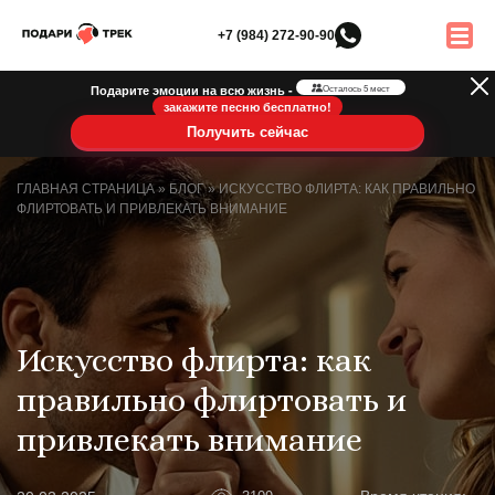
+7 (984) 272-90-90
Подарите эмоции на всю жизнь -
Осталось 5 мест
закажите песню бесплатно!
Получить сейчас
ГЛАВНАЯ СТРАНИЦА
»
БЛОГ
»
ИСКУССТВО ФЛИРТА: КАК ПРАВИЛЬНО
ФЛИРТОВАТЬ И ПРИВЛЕКАТЬ ВНИМАНИЕ
Искусство флирта: как
правильно флиртовать и
привлекать внимание