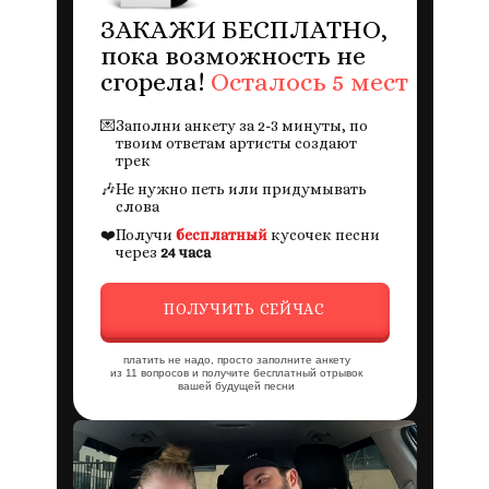
ЗАКАЖИ БЕСПЛАТНО,
пока возможность не
сгорела!
Осталось 5 мест
💌
Заполни анкету за 2-3 минуты, по
твоим ответам артисты создают
трек
🎶
Не нужно петь или придумывать
слова
❤️
Получи
бесплатный
кусочек песни
через
24 часа
ПОЛУЧИТЬ СЕЙЧАС
платить не надо, просто заполните анкету
из 11 вопросов и получите бесплатный отрывок
вашей будущей песни