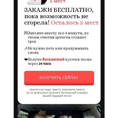
ЗАКАЖИ БЕСПЛАТНО,
пока возможность не
сгорела!
Осталось 5 мест
💌
Заполни анкету за 2-3 минуты, по
твоим ответам артисты создают
трек
🎶
Не нужно петь или придумывать
слова
❤️
Получи
бесплатный
кусочек песни
через
24 часа
ПОЛУЧИТЬ СЕЙЧАС
платить не надо, просто заполните анкету
из 11 вопросов и получите бесплатный отрывок
вашей будущей песни