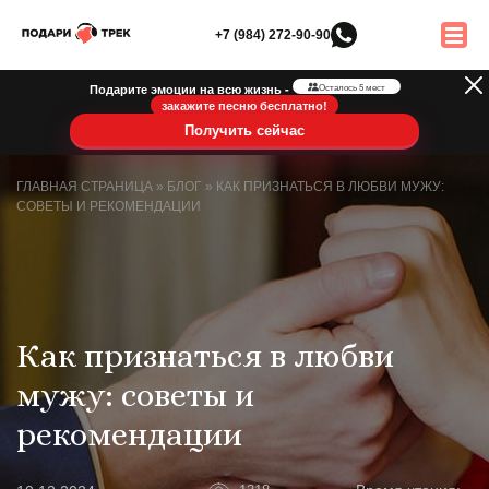
+7 (984) 272-90-90
Подарите эмоции на всю жизнь -
Осталось 5 мест
закажите песню бесплатно!
Получить сейчас
ГЛАВНАЯ СТРАНИЦА
»
БЛОГ
»
КАК ПРИЗНАТЬСЯ В ЛЮБВИ МУЖУ:
СОВЕТЫ И РЕКОМЕНДАЦИИ
Как признаться в любви
мужу: советы и
рекомендации