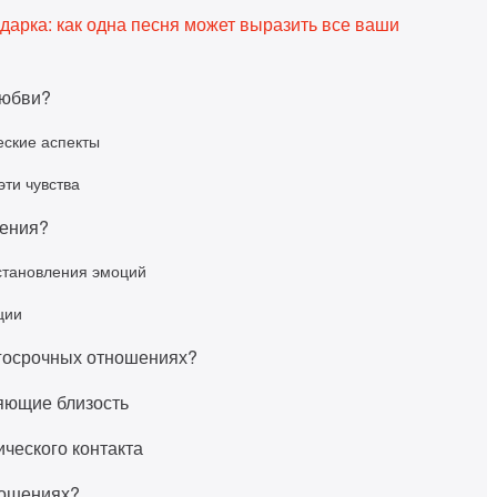
арка: как одна песня может выразить все ваши
любви?
ские аспекты
эти чувства
шения?
становления эмоций
ции
лгосрочных отношениях?
яющие близость
ческого контакта
ношениях?