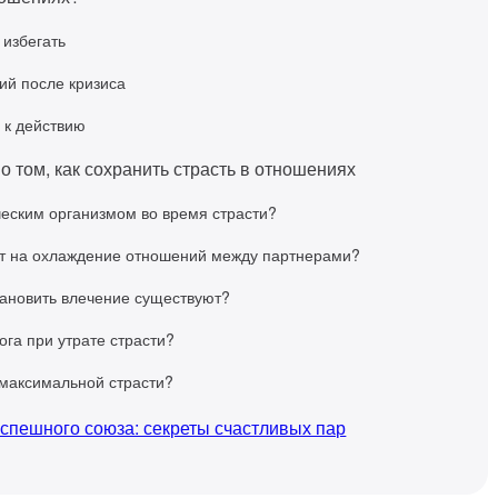
 избегать
ий после кризиса
 к действию
 том, как сохранить страсть в отношениях
ческим организмом во время страсти?
ют на охлаждение отношений между партнерами?
тановить влечение существуют?
га при утрате страсти?
 максимальной страсти?
успешного союза: секреты счастливых пар