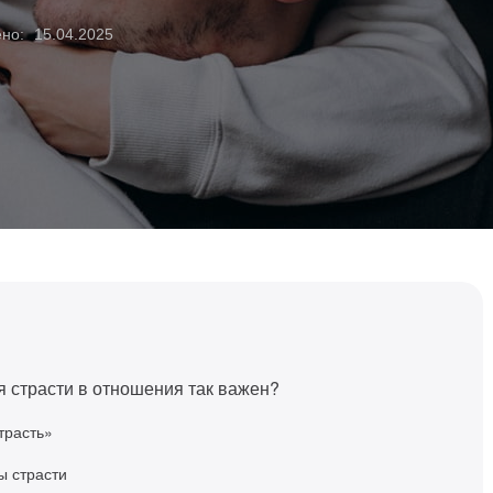
ено:
15.04.2025
 страсти в отношения так важен?
трасть»
ы страсти