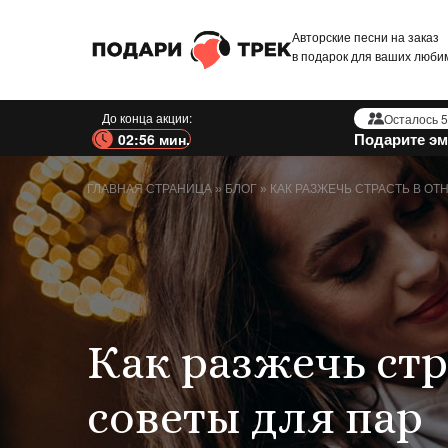
Авторские песни на заказ
в подарок для ваших люби
До конца акции:
Осталось 5
Подарите эм
02:54 мин.
ГЛАВНАЯ СТРАНИЦА
»
БЛОГ
»
КАК РАЗЖЕЧЬ СТРАСТЬ В О
Как разжечь ст
советы для пар