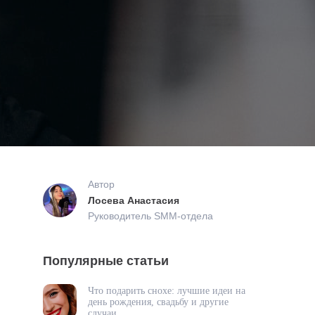
Автор
Лосева Анастасия
Руководитель SMM-отдела
Популярные статьи
Что подарить снохе: лучшие идеи на
день рождения, свадьбу и другие
случаи