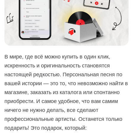
В мире, где всё можно купить в один клик,
искренность и оригинальность становятся
настоящей редкостью. Персональная песня по
вашей истории — это то, что невозможно найти в
магазине, заказать из каталога или спонтанно
приобрести. И самое удобное, что вам самим
ничего не нужно делать, все сделают
профессиональные артисты. Останется только
подарить! Это подарок, который: