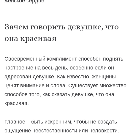
Зачем говорить девушке, что
она красивая
Своевременный комплимент способен поднять
настроение на весь день, особенно если он
адресован девушке. Как известно, женщины
ценят внимание и слова. Существует множество
способов того, как сказать девушке, что она
красивая.
Главное – быть искренним, чтобы не создать
ощущение неестественности или неловкости.