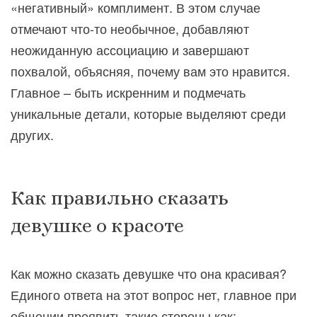
«негативный» комплимент. В этом случае
отмечают что-то необычное, добавляют
неожиданную ассоциацию и завершают
похвалой, объясняя, почему вам это нравится.
Главное – быть искренним и подмечать
уникальные детали, которые выделяют среди
других.
Как правильно сказать
девушке о красоте
Как можно сказать девушке что она красивая?
Единого ответа на этот вопрос нет, главное при
общении проявить такие стороны как: