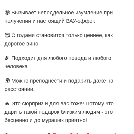
🤩 Вызывает неподдельное изумление при
получении и настоящий ВАУ-эффект
🥰 С годами становится только ценнее, как
дорогое вино
🫂 Подходит для любого повода и любого
человека
🌍 Можно преподнести и подарить даже на
расстоянии.
🔥 Это сюрприз и для вас тоже! Потому что
дарить такой подарок близким людям - это
бесценно и до мурашек приятно!