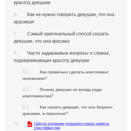
красоту девушки
Как не нужно говорить девушке, что она
красивая
Самый оригинальный способ сказать
девушке, что она красива
Часто задаваемые вопросы о словах,
подчеркивающих красоту девушки
Как правильно сделать комплимент
незнакомке?
Почему девушки не всегда рады
комплиментам?
Как сказать девушке, что она безумно
красивая, в переписке?
Гайд по созданию успешного союза: секреты
счастливых пар