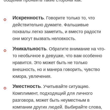
Искренность
. Говорите только то, что
действительно думаете. Фальшивые
похвалы легко заметить, и вместо радости
они могут вызвать неловкость.
Уникальность
. Обратите внимание на что-
то необычное в девушке, что вам особенно
нравится. Это может быть не только
внешность, но и манера говорить, чувство
юмора, увлечения.
Уместность
. Учитывайте ситуацию.
Комплимент, подходящий для личного
разговора, может быть неуместным в
компании других людей. Выбирайте слова,