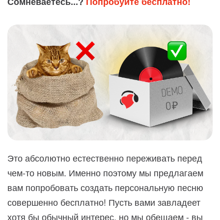
Сомневаетесь...?
Попробуйте бесплатно!
Это абсолютно естественно переживать перед
чем-то новым. Именно поэтому мы предлагаем
вам попробовать создать персональную песню
совершенно бесплатно! Пусть вами завладеет
хотя бы обычный интерес, но мы обещаем - вы