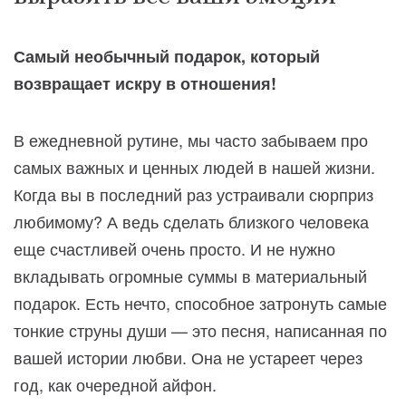
Самый необычный подарок, который
возвращает искру в отношения!
В ежедневной рутине, мы часто забываем про
самых важных и ценных людей в нашей жизни.
Когда вы в последний раз устраивали сюрприз
любимому? А ведь сделать близкого человека
еще счастливей очень просто. И не нужно
вкладывать огромные суммы в материальный
подарок. Есть нечто, способное затронуть самые
тонкие струны души — это песня, написанная по
вашей истории любви. Она не устареет через
год, как очередной айфон.