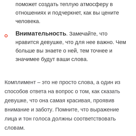
поможет создать теплую атмосферу в
отношениях и подчеркнет, как вы цените
человека.
Внимательность
. Замечайте, что
нравится девушке, что для нее важно. Чем
больше вы знаете о ней, тем точнее и
значимее будут ваши слова.
Комплимент – это не просто слова, а один из
способов ответа на вопрос о том, как сказать
девушке, что она самая красивая, проявив
внимание и заботу. Помните, что выражение
лица и тон голоса должны соответствовать
словам.