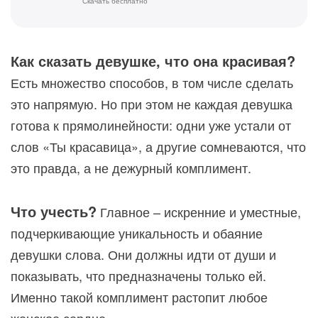
Скачать бесплатно
Как сказать девушке, что она красивая?
Есть множество способов, в том числе сделать
это напрямую. Но при этом не каждая девушка
готова к прямолинейности: одни уже устали от
слов «Ты красавица», а другие сомневаются, что
это правда, а не дежурный комплимент.
Что учесть?
Главное – искренние и уместные,
подчеркивающие уникальность и обаяние
девушки слова. Они должны идти от души и
показывать, что предназначены только ей.
Именно такой комплимент растопит любое
женское сердце.