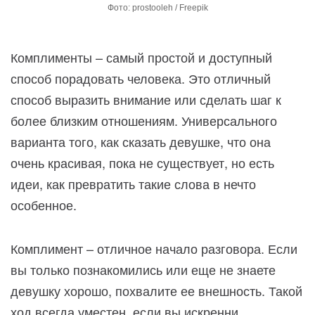
Фото: prostooleh / Freepik
Комплименты – самый простой и доступный
способ порадовать человека. Это отличный
способ выразить внимание или сделать шаг к
более близким отношениям. Универсального
варианта того, как сказать девушке, что она
очень красивая, пока не существует, но есть
идеи, как превратить такие слова в нечто
особенное.
Комплимент – отличное начало разговора. Если
вы только познакомились или еще не знаете
девушку хорошо, похвалите ее внешность. Такой
ход всегда уместен, если вы искренни.