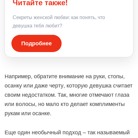
Читайте также!
Секреты женской любви: как понять, что
девушка тебя любит?
Подробнее
Например, обратите внимание на руки, стопы,
осанку или даже черту, которую девушка считает
своим недостатком. Так, многие отмечают глаза
или волосы, но мало кто делает комплименты
рукам или осанке.
Еще один необычный подход – так называемый