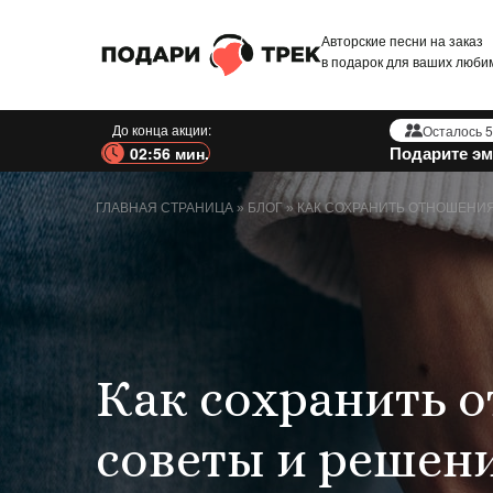
Авторские песни на заказ
в подарок для ваших люби
До конца акции:
Осталось 5
Подарите эм
02:54 мин.
ГЛАВНАЯ СТРАНИЦА
»
БЛОГ
»
КАК СОХРАНИТЬ ОТНОШЕНИЯ
Как сохранить 
советы и решен