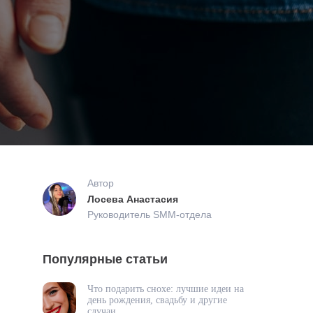
Автор
Лосева Анастасия
Руководитель SMM-отдела
Популярные статьи
Что подарить снохе: лучшие идеи на
день рождения, свадьбу и другие
случаи