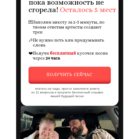
пока возможность не
сгорела!
Осталось 5 мест
💌
Заполни анкету за 2-3 минуты, по
твоим ответам артисты создают
трек
🎶
Не нужно петь или придумывать
слова
❤️
Получи
бесплатный
кусочек песни
через
24 часа
ПОЛУЧИТЬ СЕЙЧАС
платить не надо, просто заполните анкету
из 11 вопросов и получите бесплатный отрывок
вашей будущей песни