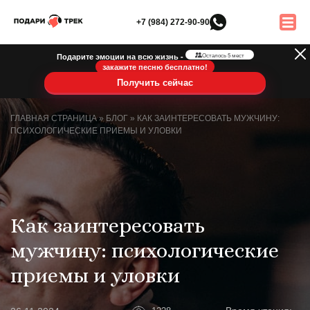
+7 (984) 272-90-90
Подарите эмоции на всю жизнь -
Осталось 5 мест
закажите песню бесплатно!
Получить сейчас
ГЛАВНАЯ СТРАНИЦА
»
БЛОГ
»
КАК ЗАИНТЕРЕСОВАТЬ МУЖЧИНУ:
ПСИХОЛОГИЧЕСКИЕ ПРИЕМЫ И УЛОВКИ
Как заинтересовать
мужчину: психологические
приемы и уловки