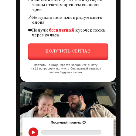
твоим ответам артисты создают
трек
🎶
Не нужно петь или придумывать
слова
❤️
Получи
бесплатный
кусочек песни
через
24 часа
ПОЛУЧИТЬ СЕЙЧАС
платить не надо, просто заполните анкету
из 11 вопросов и получите бесплатный отрывок
вашей будущей песни
Послушай пример 😍