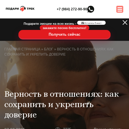
+7 (984) 272-90-90
Подарите эмоции на всю жизнь -
Осталось 5 мест
закажите песню бесплатно!
Получить сейчас
ГЛАВНАЯ СТРАНИЦА
»
БЛОГ
»
ВЕРНОСТЬ В ОТНОШЕНИЯХ: КАК
СОХРАНИТЬ И УКРЕПИТЬ ДОВЕРИЕ
Верность в отношениях: как
сохранить и укрепить
доверие