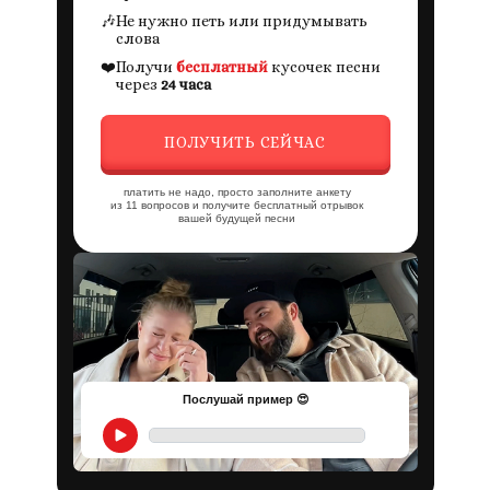
🎶
Не нужно петь или придумывать
слова
❤️
Получи
бесплатный
кусочек песни
через
24 часа
ПОЛУЧИТЬ СЕЙЧАС
платить не надо, просто заполните анкету
из 11 вопросов и получите бесплатный отрывок
вашей будущей песни
Послушай пример 😍