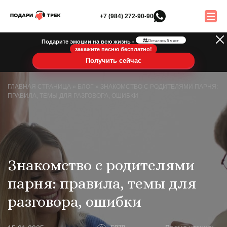
+7 (984) 272-90-90
Подарите эмоции на всю жизнь -
Осталось 5 мест
закажите песню бесплатно!
Получить сейчас
ГЛАВНАЯ СТРАНИЦА
»
БЛОГ
»
ЗНАКОМСТВО С РОДИТЕЛЯМИ ПАРНЯ:
ПРАВИЛА, ТЕМЫ ДЛЯ РАЗГОВОРА, ОШИБКИ
Знакомство с родителями
парня: правила, темы для
разговора, ошибки