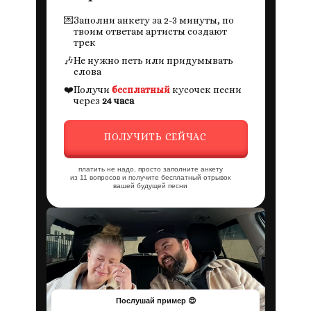
💌
Заполни анкету за 2-3 минуты, по
твоим ответам артисты создают
трек
🎶
Не нужно петь или придумывать
слова
❤️
Получи
бесплатный
кусочек песни
через
24 часа
ПОЛУЧИТЬ СЕЙЧАС
платить не надо, просто заполните анкету
из 11 вопросов и получите бесплатный отрывок
вашей будущей песни
Послушай пример 😍