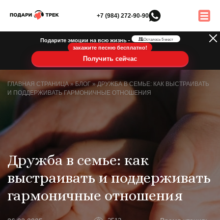
+7 (984) 272-90-90
Подарите эмоции на всю жизнь -
Осталось 5 мест
закажите песню бесплатно!
Получить сейчас
ГЛАВНАЯ СТРАНИЦА
»
БЛОГ
»
ДРУЖБА В СЕМЬЕ: КАК ВЫСТРАИВАТЬ
И ПОДДЕРЖИВАТЬ ГАРМОНИЧНЫЕ ОТНОШЕНИЯ
Дружба в семье: как
выстраивать и поддерживать
гармоничные отношения