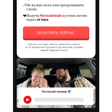
🎶
Не нужно петь или придумывать
слова
❤️
Получи
бесплатный
кусочек песни
через
24 часа
ПОЛУЧИТЬ СЕЙЧАС
платить не надо, просто заполните анкету
из 11 вопросов и получите бесплатный отрывок
вашей будущей песни
Послушай пример 😍