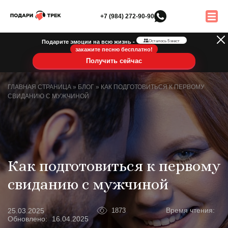
+7 (984) 272-90-90
Подарите эмоции на всю жизнь -
Осталось 5 мест
закажите песню бесплатно!
Получить сейчас
ГЛАВНАЯ СТРАНИЦА
»
БЛОГ
»
КАК ПОДГОТОВИТЬСЯ К ПЕРВОМУ
СВИДАНИЮ С МУЖЧИНОЙ
Как подготовиться к первому
свиданию с мужчиной
Время чтения:
25.03.2025
1873
Обновлено:
16.04.2025