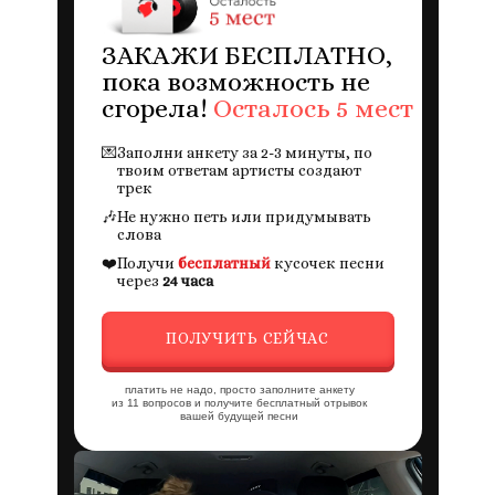
ЗАКАЖИ БЕСПЛАТНО,
пока возможность не
сгорела!
Осталось 5 мест
💌
Заполни анкету за 2-3 минуты, по
твоим ответам артисты создают
трек
🎶
Не нужно петь или придумывать
слова
❤️
Получи
бесплатный
кусочек песни
через
24 часа
ПОЛУЧИТЬ СЕЙЧАС
платить не надо, просто заполните анкету
из 11 вопросов и получите бесплатный отрывок
вашей будущей песни