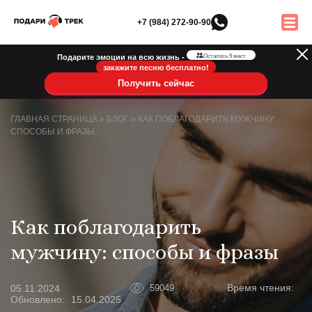
+7 (984) 272-90-90
Подарите эмоции на всю жизнь -
Осталось 5 мест
закажите песню бесплатно!
Получить сейчас
ГЛАВНАЯ СТРАНИЦА
»
БЛОГ
»
КАК ПОБЛАГОДАРИТЬ МУЖЧИНУ:
СПОСОБЫ И ФРАЗЫ
Как поблагодарить
мужчину: способы и фразы
Время чтения:
05.11.2024
59049
Обновлено:
15.04.2025