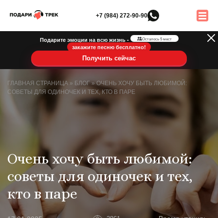
+7 (984) 272-90-90
Подарите эмоции на всю жизнь -
Осталось 5 мест
закажите песню бесплатно!
Получить сейчас
ГЛАВНАЯ СТРАНИЦА
»
БЛОГ
»
ОЧЕНЬ ХОЧУ БЫТЬ ЛЮБИМОЙ:
СОВЕТЫ ДЛЯ ОДИНОЧЕК И ТЕХ, КТО В ПАРЕ
Очень хочу быть любимой:
советы для одиночек и тех,
кто в паре