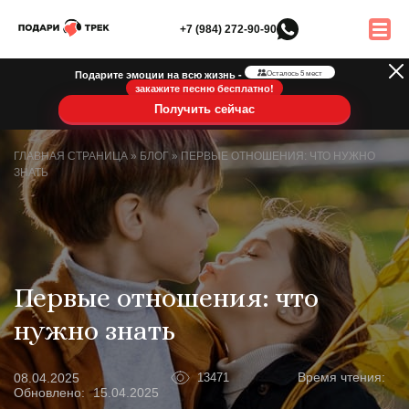
+7 (984) 272-90-90
Подарите эмоции на всю жизнь -
Осталось 5 мест
закажите песню бесплатно!
Получить сейчас
ГЛАВНАЯ СТРАНИЦА
»
БЛОГ
»
ПЕРВЫЕ ОТНОШЕНИЯ: ЧТО НУЖНО
ЗНАТЬ
Первые отношения: что
нужно знать
Время чтения:
08.04.2025
13471
Обновлено:
15.04.2025