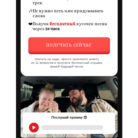
трек
🎶
Не нужно петь или придумывать
слова
❤️
Получи
бесплатный
кусочек песни
через
24 часа
ПОЛУЧИТЬ СЕЙЧАС
платить не надо, просто заполните анкету
из 11 вопросов и получите бесплатный отрывок
вашей будущей песни
Послушай пример 😍