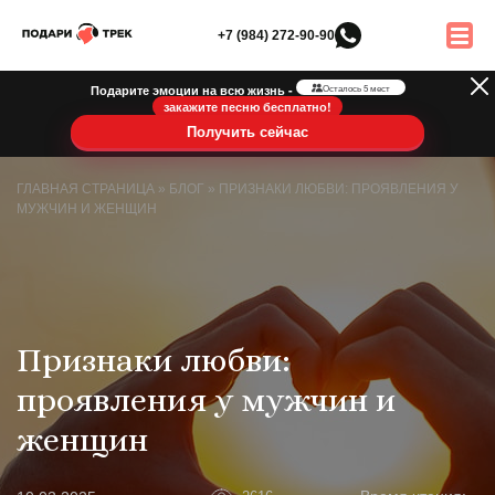
+7 (984) 272-90-90
Подарите эмоции на всю жизнь -
Осталось 5 мест
закажите песню бесплатно!
Получить сейчас
ГЛАВНАЯ СТРАНИЦА
»
БЛОГ
»
ПРИЗНАКИ ЛЮБВИ: ПРОЯВЛЕНИЯ У
МУЖЧИН И ЖЕНЩИН
Признаки любви:
проявления у мужчин и
женщин