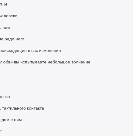
ены
человеке
с ним
ше ради него
роисходящие в вас изменения
м любви вы испытываете небольшое волнение
овека
 тактильного контакта
ядом с ним
т