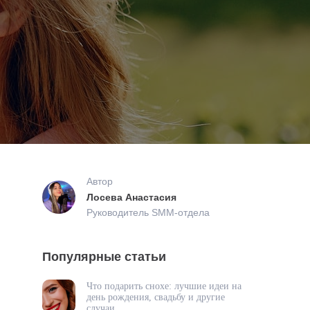
Автор
Лосева Анастасия
Руководитель SMM-отдела
Популярные статьи
Что подарить снохе: лучшие идеи на
день рождения, свадьбу и другие
случаи