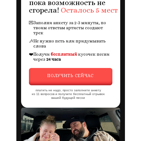
пока возможность не
сгорела!
Осталось 5 мест
💌
Заполни анкету за 2-3 минуты, по
твоим ответам артисты создают
трек
🎶
Не нужно петь или придумывать
слова
❤️
Получи
бесплатный
кусочек песни
через
24 часа
ПОЛУЧИТЬ СЕЙЧАС
платить не надо, просто заполните анкету
из 11 вопросов и получите бесплатный отрывок
вашей будущей песни