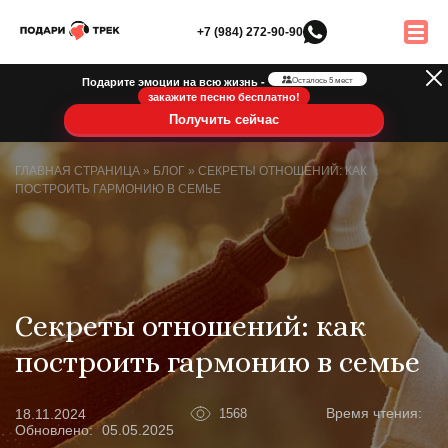
+7 (984) 272-90-90
Подарите эмоции на всю жизнь -
Осталось 5 мест
закажите песню бесплатно!
Получить сейчас
ГЛАВНАЯ СТРАНИЦА
»
БЛОГ
»
СЕКРЕТЫ ОТНОШЕНИЙ: КАК
ПОСТРОИТЬ ГАРМОНИЮ В СЕМЬЕ
Секреты отношений: как
построить гармонию в семье
Время чтения:
18.11.2024
1568
Обновлено:
05.05.2025