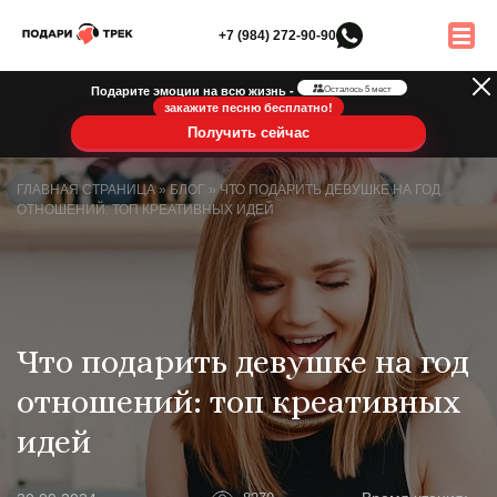
+7 (984) 272-90-90
Подарите эмоции на всю жизнь -
Осталось 5 мест
закажите песню бесплатно!
Получить сейчас
ГЛАВНАЯ СТРАНИЦА
»
БЛОГ
»
ЧТО ПОДАРИТЬ ДЕВУШКЕ НА ГОД
ОТНОШЕНИЙ: ТОП КРЕАТИВНЫХ ИДЕЙ
Что подарить девушке на год
отношений: топ креативных
идей