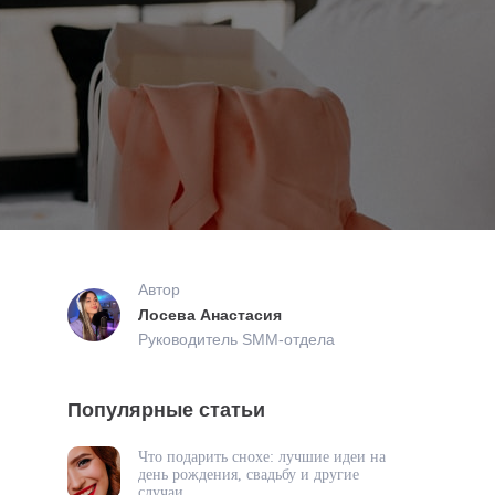
Автор
Лосева Анастасия
Руководитель SMM-отдела
Популярные статьи
Что подарить снохе: лучшие идеи на
день рождения, свадьбу и другие
случаи