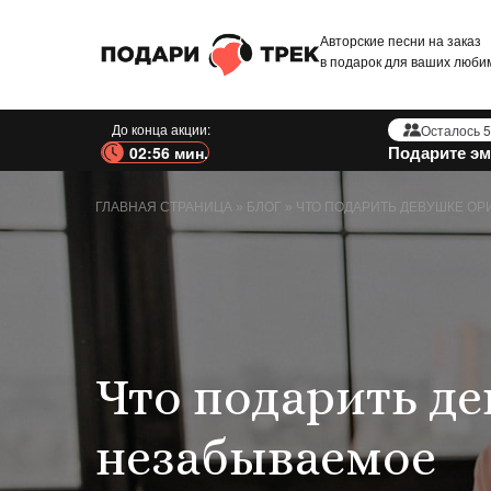
Авторские песни на заказ
в подарок для ваших люби
До конца акции:
Осталось 5
Подарите эм
02:54 мин.
ГЛАВНАЯ СТРАНИЦА
»
БЛОГ
»
ЧТО ПОДАРИТЬ ДЕВУШКЕ О
Что подарить д
незабываемое