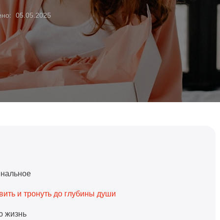
ено:
05.05.2025
инальное
вить и тронуть до глубины души
ю жизнь