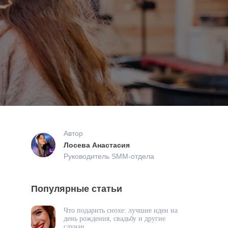
Автор
Лосева Анастасия
Руководитель SMM-отдела
Популярные статьи
Что подарить снохе: лучшие идеи на
день рождения, свадьбу и другие
случаи