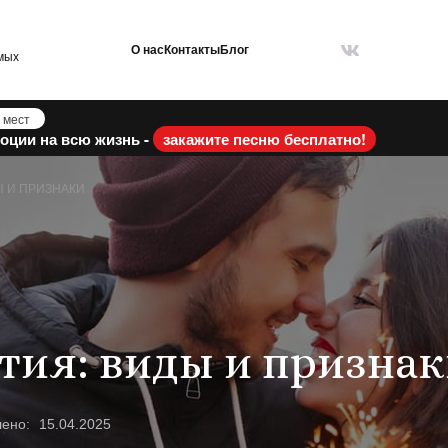
О нас
Контакты
Блог
мых
 мест
оции на всю жизнь -
закажите песню бесплатно!
 И ПРИЗНАКИ
тия: виды и призна
лено:
15.04.2025