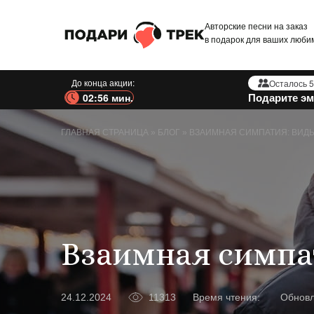
Авторские песни на заказ
в подарок для ваших люби
До конца акции:
Осталось 5
Подарите эм
02:54 мин.
ГЛАВНАЯ СТРАНИЦА
»
БЛОГ
»
ВЗАИМНАЯ СИМПАТИЯ: ВИДЫ
Взаимная симпа
11313
Время чтения:
Обнов
24.12.2024