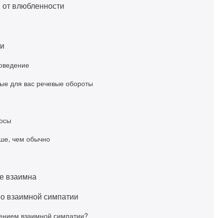
 от влюбленности
ии
поведение
ые для вас речевые обороты
осы
ьше, чем обычно
не взаимна
о взаимной симпатии
жением взаимной симпатии?