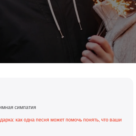
аимная симпатия
арка: как одна песня может помочь понять, что ваши