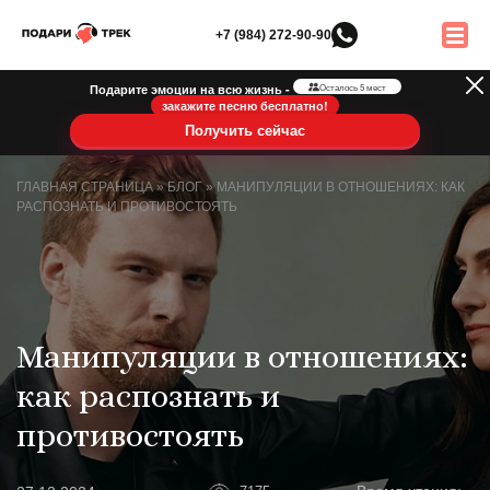
+7 (984) 272-90-90
Подарите эмоции на всю жизнь -
Осталось 5 мест
закажите песню бесплатно!
Получить сейчас
ГЛАВНАЯ СТРАНИЦА
»
БЛОГ
»
МАНИПУЛЯЦИИ В ОТНОШЕНИЯХ: КАК
РАСПОЗНАТЬ И ПРОТИВОСТОЯТЬ
Манипуляции в отношениях:
как распознать и
противостоять