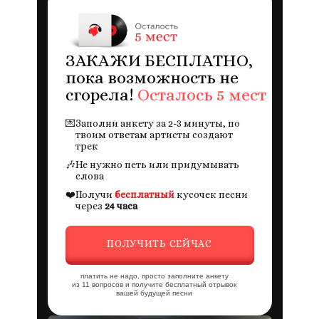
ЗАКАЖИ БЕСПЛАТНО,
пока возможность не
сгорела!
Осталось 5 мест
💌
Заполни анкету за 2-3 минуты, по
твоим ответам артисты создают
трек
🎶
Не нужно петь или придумывать
слова
❤️
Получи
бесплатный
кусочек песни
через
24 часа
ПОЛУЧИТЬ СЕЙЧАС
платить не надо, просто заполните анкету
из 11 вопросов и получите бесплатный отрывок
вашей будущей песни