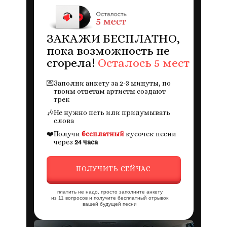
ЗАКАЖИ БЕСПЛАТНО,
пока возможность не
сгорела!
Осталось 5 мест
💌
Заполни анкету за 2-3 минуты, по
твоим ответам артисты создают
трек
🎶
Не нужно петь или придумывать
слова
❤️
Получи
бесплатный
кусочек песни
через
24 часа
ПОЛУЧИТЬ СЕЙЧАС
платить не надо, просто заполните анкету
из 11 вопросов и получите бесплатный отрывок
вашей будущей песни