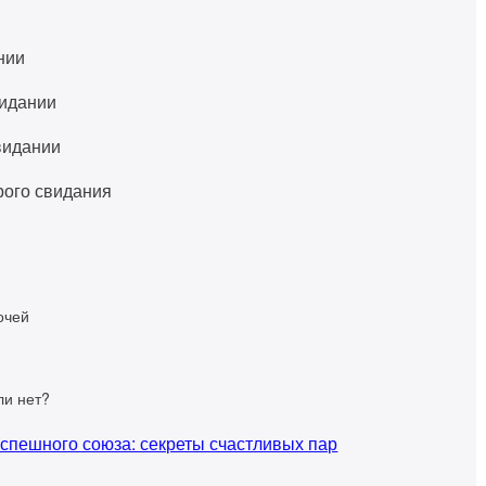
нии
видании
видании
рого свидания
очей
ли нет?
успешного союза: секреты счастливых пар