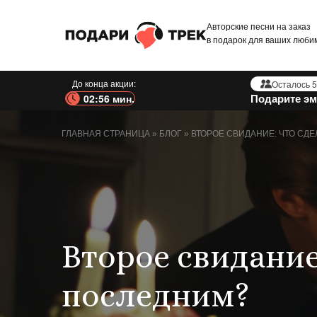
Авторские песни на заказ
в подарок для ваших люби
До конца акции:
Осталось 5
Подарите эм
02:55 мин.
ГЛАВНАЯ СТРАНИЦА
»
БЛОГ
»
ВТОРОЕ СВИДАНИЕ: ЧТО СДЕ
Второе свидание
последним?