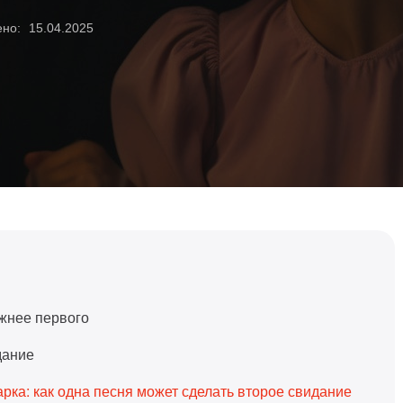
ено:
15.04.2025
жнее первого
дание
рка: как одна песня может сделать второе свидание