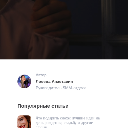
Автор
Лосева Анастасия
Руководитель SMM-отдела
Популярные статьи
Что подарить снохе: лучшие идеи на
день рождения, свадьбу и другие
случаи