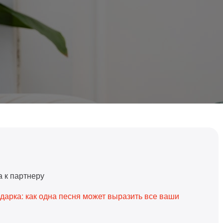
 к партнеру
арка: как одна песня может выразить все ваши