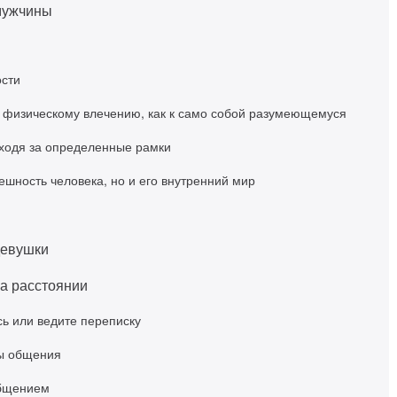
мужчины
ости
го физическому влечению, как к само собой разумеющемуся
выходя за определенные рамки
ешность человека, но и его внутренний мир
девушки
на расстоянии
ь или ведите переписку
ы общения
общением