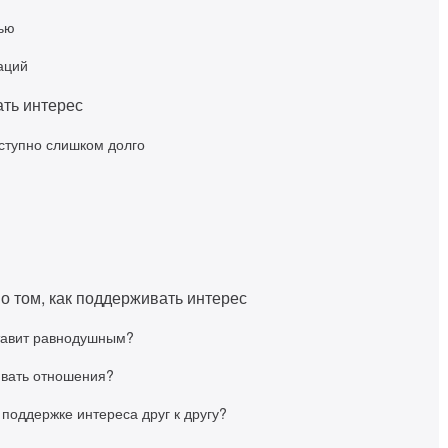
тью
аций
ать интерес
оступно слишком долго
о том, как поддерживать интерес
ставит равнодушным?
ивать отношения?
 поддержке интереса друг к другу?