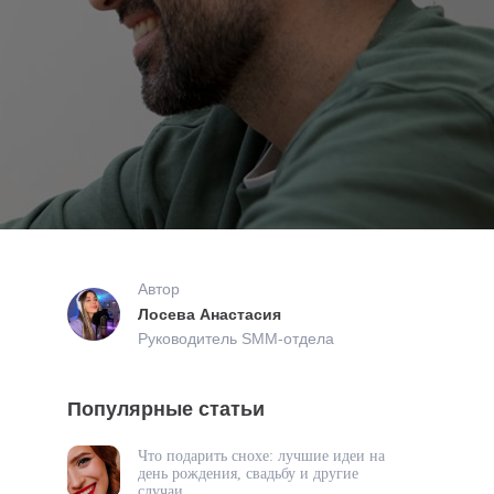
Автор
Лосева Анастасия
Руководитель SMM-отдела
Популярные статьи
Что подарить снохе: лучшие идеи на
день рождения, свадьбу и другие
случаи