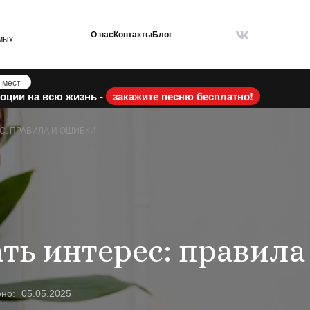
О нас
Контакты
Блог
мых
 мест
оции на всю жизнь -
закажите песню бесплатно!
С: ПРАВИЛА И ОШИБКИ
ть интерес: правила
ено:
05.05.2025